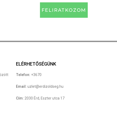
FELIRATKOZOM
ELÉRHETŐSÉGÜNK
között
Telefon:
+3670
Email:
uzlet@erdizoldseg.hu
Cím:
2030 Érd, Eszter utca 17