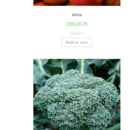
Alma
200,00
Ft
Gyümölcs
Add to cart