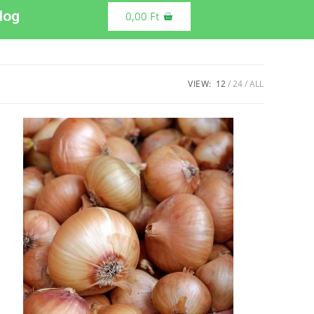
log
0,00
Ft
VIEW:
12
24
ALL