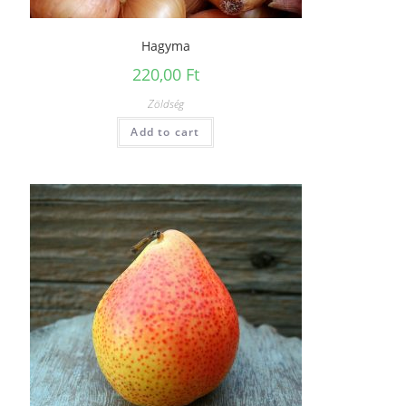
Hagyma
220,00
Ft
Zöldség
Add to cart