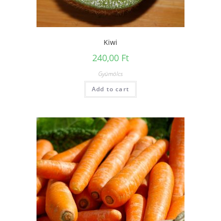
Kiwi
240,00
Ft
Gyümölcs
Add to cart