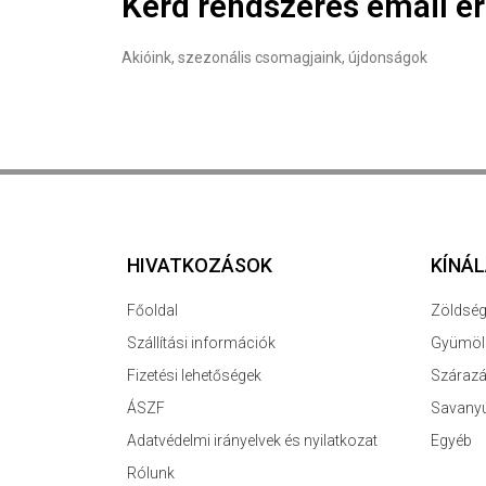
Kérd rendszeres email ér
Akióink, szezonális csomagjaink, újdonságok
HIVATKOZÁSOK
KÍNÁ
Főoldal
Zöldsé
Szállítási információk
Gyümöl
Fizetési lehetőségek
Szárazá
ÁSZF
Savany
Adatvédelmi irányelvek és nyilatkozat
Egyéb
Rólunk