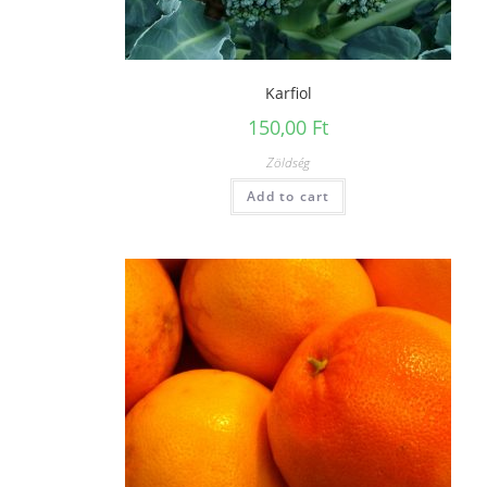
Karfiol
150,00
Ft
Zöldség
Add to cart