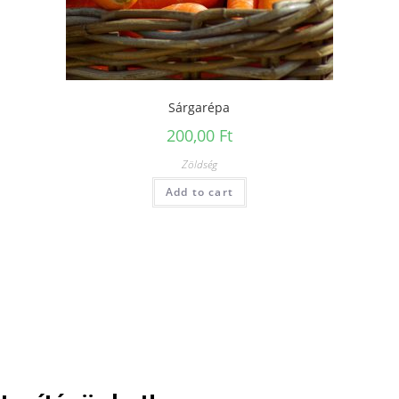
Sárgarépa
200,00
Ft
Zöldség
Add to cart