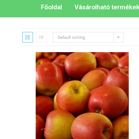
Főoldal
Vásárolható terméke
Default sorting