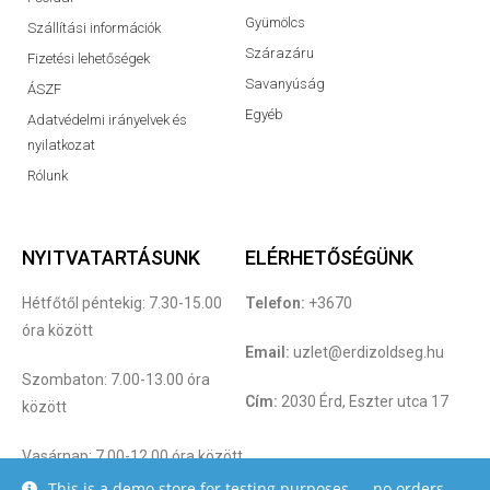
Gyümölcs
Szállítási információk
Szárazáru
Fizetési lehetőségek
Savanyúság
ÁSZF
Egyéb
Adatvédelmi irányelvek és
nyilatkozat
Rólunk
NYITVATARTÁSUNK
ELÉRHETŐSÉGÜNK
Hétfőtől péntekig: 7.30-15.00
Telefon:
+3670
óra között
Email:
uzlet@erdizoldseg.hu
Szombaton: 7.00-13.00 óra
Cím:
2030 Érd, Eszter utca 17
között
Vasárnap: 7.00-12.00 óra között
This is a demo store for testing purposes — no orders