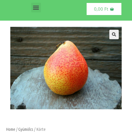
0,00
Ft
Vásárolható termékek
🔍
Home
/
Gyümölcs
/ Körte