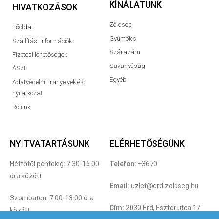
KÍNÁLATUNK
HIVATKOZÁSOK
Zöldség
Főoldal
Gyümölcs
Szállítási információk
Szárazáru
Fizetési lehetőségek
Savanyúság
ÁSZF
Egyéb
Adatvédelmi irányelvek és
nyilatkozat
Rólunk
NYITVATARTÁSUNK
ELÉRHETŐSÉGÜNK
Hétfőtől péntekig: 7.30-15.00
Telefon:
+3670
óra között
Email:
uzlet@erdizoldseg.hu
Szombaton: 7.00-13.00 óra
Cím:
2030 Érd, Eszter utca 17
között