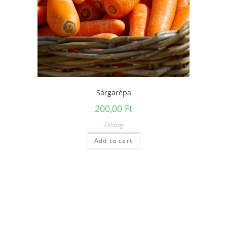
Sárgarépa
200,00
Ft
Zöldség
Add to cart