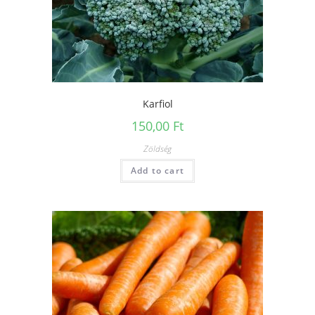
Karfiol
150,00
Ft
Zöldség
Add to cart