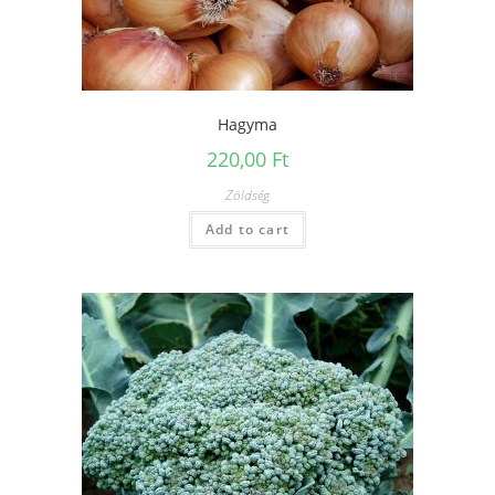
Hagyma
220,00
Ft
Zöldség
Add to cart