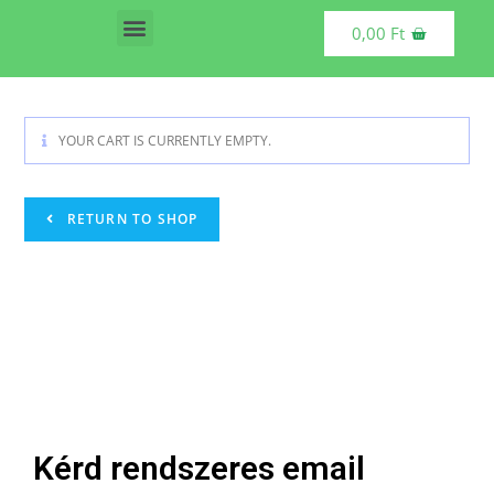
0,00
Ft
Vásárolható termékek
YOUR CART IS CURRENTLY EMPTY.
RETURN TO SHOP
Kérd rendszeres email